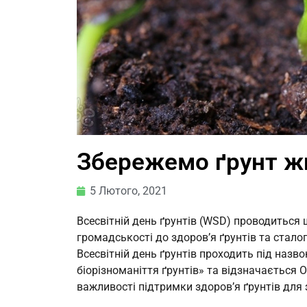
Збережемо ґрунт ж
5 Лютого, 2021
Всесвітній день ґрунтів (WSD) проводиться 
громадськості до здоров’я ґрунтів та стало
Всесвітній день ґрунтів проходить під наз
біорізноманіття ґрунтів» та відзначається 
важливості підтримки здоров’я ґрунтів для