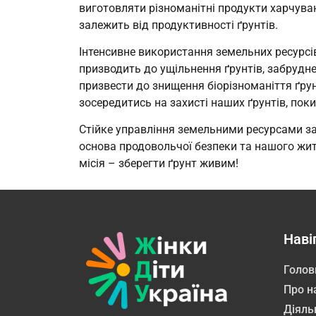
виготовляти різноманітні продукти харчува
залежить від продуктивності ґрунтів.
Інтенсивне використання земельних ресурсів
призводить до ущільнення ґрунтів, забрудн
призвести до знищення біорізноманіття ґрун
зосередитись на захисті наших ґрунтів, поки
Стійке управління земельними ресурсами за
основа продовольчої безпеки та нашого житт
місія – зберегти ґрунт живим!
Наві
Голов
Про н
Діяль