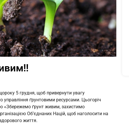
ивим!!
щороку 5 грудня, щоб привернути увагу
го управління ґрунтовими ресурсами. Цьогоріч
вою «Збережемо ґрунт живим, захистимо
Організацією Об’єднаних Націй, щоб наголосити на
 здорового життя.