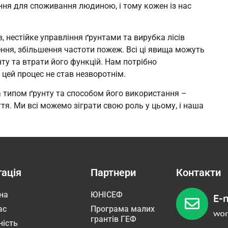
ння для споживання людиною, і тому кожен із нас
, нестійке управління ґрунтами та вирубка лісів
ення, збільшення частоти пожеж. Всі ці явища можуть
ту та втрати його функцій. Нам потрібно
 цей процес не став незворотнім.
 типом ґрунту та способом його використання –
я. Ми всі можемо зіграти свою роль у цьому, і наша
гація
Партнери
Контакти
на
ЮНІСЕФ
E-m
ас
Програма малих
wom
грантів ГЕФ
ність