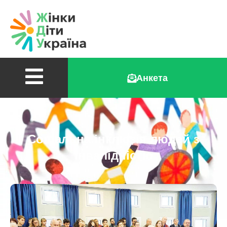
Анкета
Соціальна інклюзія людей з
інвалідністю