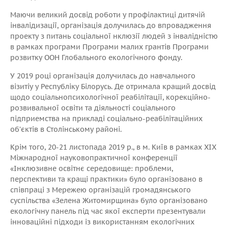
Маючи великий досвід роботи у профілактиці дитячій
інвалідизації, організація долучилась до впровадження
проекту з питань соціальної нклюзії людей з інвалідністю
в рамках програми Програми малих грантів Програми
розвитку ООН Глобального екологічного фонду.
У 2019 році організація долучилась до навчального
візитіу у Республіку Білорусь. Де отримала кращий досвід
щодо соціальнопсихологічної реабілітації, корекційно-
розвивальної освіти та діяльності соціального
підприемства на прикладі соціально-реабілітаційних
об’єктів в Столінському районі.
Крім того, 20-21 листопада 2019 р., в м. Київ в рамках ХІХ
Міжнародної науковопрактичної конференції
«Інклюзивне освітнє середовище: проблеми,
перспективи та кращі практики» було організовано в
співпраці з Мережею організацій громадянського
суспільства «Зелена Житомирщина» було організовано
екологічну панель під час якої експерти презентували
інноваційні підходи із використанням екологічних