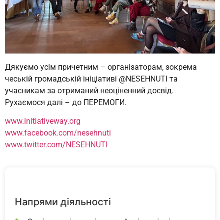
Дякуємо усім причетним – організаторам, зокрема
чеській громадській ініціативі @NESEHNUTI та
учасникам за отриманий неоціненний досвід.
Рухаємося далі – до ПЕРЕМОГИ.
www.initiativeway.org
www.facebook.com/nesehnuti
www.twitter.com/NESEHNUTI
Напрями діяльності