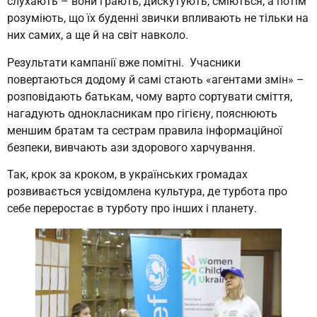
слухають – вони грають, дискутують, сміються, а потім
розуміють, що їх буденні звички впливають не тільки на
них самих, а ще й на світ навколо.
Результати кампанії вже помітні. Учасники
повертаються додому й самі стають «агентами змін» –
розповідають батькам, чому варто сортувати сміття,
нагадують однокласникам про гігієну, пояснюють
меншим братам та сестрам правила інформаційної
безпеки, вивчають ази здорового харчування.
Так, крок за кроком, в українських громадах
розвивається усвідомлена культура, де турбота про
себе переростає в турботу про інших і планету.