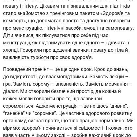
повагу і гігієну. Цікавим та пізнавальним для підлітків
стало знайомство з тренінговим пакетом «Здоров’я та
комфорт», що допомагає просто та доступно говорити
про менструацію, гігієнічні засоби, емоції та самоповагу.
Діти вчилися, як піклуватися про себе під час
менструації, як підтримувати одне одного – і дівчата, і
хлопці. Говорили про щоденні звички, повагу до тіла й
важливість турботи про своє здоров’я.
Проведений тренінг – це ще один крок. Крок до знань,
до відкритості, до взаємопідтримки. Замість лекцій –
гра. Замість сорому – впевненість. Замість мовчання –
діалог. Ми створили безпечний простір, де кожна й
кожен могли говорити про те, що зазвичай
соромляться. Адже менструація – це не щось “дивне”,
“ганебне” чи “соромне”. Це частина здорового розвитку
організму, сигнал про те, що тіло працює нормально. Ми
віримо: здоров’я починається зі свідомості. І кожен, хто
взяв участь у цьому заході – зробив важливий крок до