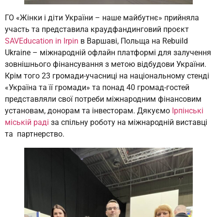
ГО «Жінки і діти України – наше майбутнє» прийняла
участь та представила краудфандинговий проєкт
SAVEduсation in Irpin
в Варшаві, Польща на Rebuild
Ukraine – міжнародній офлайн платформі для залучення
зовнішнього фінансування з метою відбудови України.
Крім того 23 громади-учасниці на національному стенді
«Україна та її громади» та понад 40 громад-гостей
представляли свої потреби міжнародним фінансовим
установам, донорам та інвесторам. Дякуємо
Ірпінські
міській раді
за спільну роботу на міжнародній виставці
та партнерство.