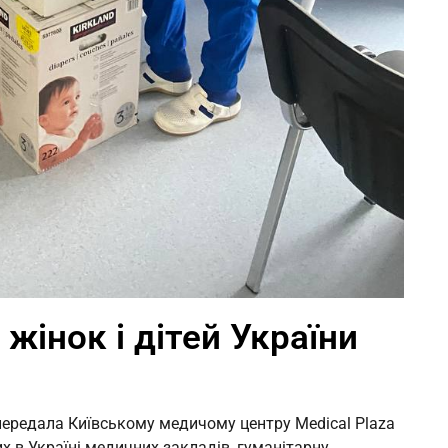
жінок і дітей України
 передала Київському медичому центру Medical Plaza
их в Україні медичних закладів, гуманітарну