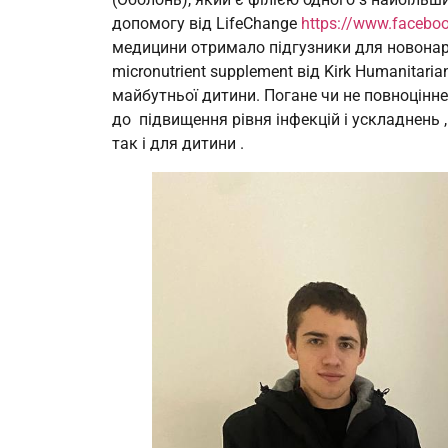
допомогу від LifeChange
https://www.facebo
медицини отримало підгузники для новонаро
micronutrient supplement від Kirk Humanitari
майбутньої дитини. Погане чи не повноцінне
до підвищення рівня інфекцій і ускладнень 
так і для дитини .