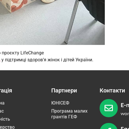
 проєкту LifeChange
A
у підтримці здоров’я жінок і дітей України.
гація
Партнери
Контакти
на
ЮНІСЕФ
E-m
ас
Програма малих
wom
грантів ГЕФ
ність
ерство
Fa