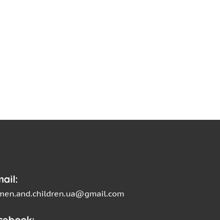
ail:
en.and.children.ua@gmail.com
cebook: