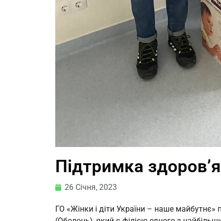
Підтримка здоров’я 
26 Січня, 2023
ГО «Жінки і діти України – наше майбутнє»
(Оболонь), який є філією одного з найбільш