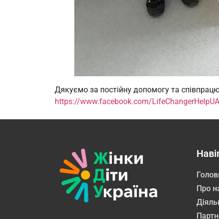
Дякуємо за постійну допомогу та співпрацю
https://www.facebook.com/LifeChangerHelpU
Наві
Голов
Про н
Діяль
Партн