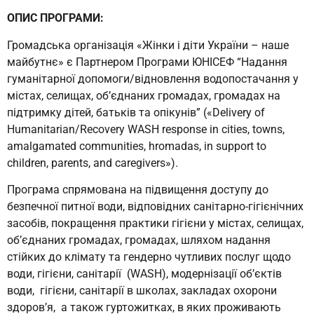
ОПИС ПРОГРАМИ:
Громадська організація «Жінки і діти України – наше
майбутнє» є Партнером Програми ЮНІСЕФ “Надання
гуманітарної допомоги/відновлення водопостачання у
містах, селищах, об’єднаних громадах, громадах на
підтримку дітей, батьків та опікунів” («Delivery of
Humanitarian/Recovery WASH response in cities, towns,
amalgamated communities, hromadas, in support to
children, parents, and caregivers»).
Програма спрямована на підвищення доступу до
безпечної питної води, відповідних санітарно-гігієнічних
засобів, покращення практики гігієни у містах, селищах,
об’єднаних громадах, громадах, шляхом надання
стійких до клімату та гендерно чутливих послуг щодо
води, гігієни, санітарії (WASH), модернізації об’єктів
води, гігієни, санітарії в школах, закладах охорони
здоров’я, а також гуртожитках, в яких проживають