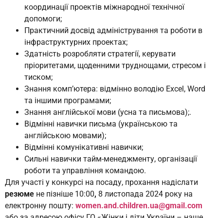
координації проектів міжнародної технічної
допомоги;
Практичний досвід адміністрування та роботи в
інфраструктурних проектах;
Здатність розробляти стратегії, керувати
пріоритетами, щоденними труднощами, стресом і
тиском;
Знання комп’ютера: відмінно володію Excel, Word
та іншими програмами;
Знання англійської мови (усна та письмова);.
Відмінні навички письма (українською та
англійською мовами);
Відмінні комунікативні навички;
Сильні навички тайм-менеджменту, організації
роботи та управління командою.
Для участі у конкурсі на посаду, прохання надіслати
резюме
не пізніше 10:00
,
8 листопада 2024 року на
електронну пошту:
women.and.children.ua@gmail.com
або за адресою офісу ГО «Жінки і діти України – наше