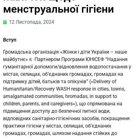
менструальної гігієни
12 Листопада, 2024
Вступ
Громадська організація «Жінки і діти України – наше
майбутнє» є Партнером Програми ЮНІСЕФ “Надання
гуманітарної допомоги/відновлення водопостачання у
містах, селищах, об’єднаних громадах, громадах на
підтримку дітей, батьків та опікунів” («Delivery of
Humanitarian/Recovery WASH response in cities, towns,
amalgamated communities, hromadas, in support to
children, parents, and caregivers»), що спрямована на
підвищення доступу до безпечної питної води,
відповідних санітарно-гігієнічних засобів, покращення
практики гігієни у містах, селищах, об’єднаних
громадах, громадах, шляхом надання стійких до