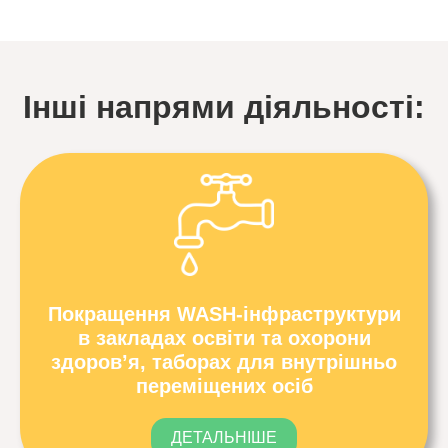
Інші напрями діяльності:
Покращення WASH-інфраструктури
в закладах освіти та охорони
здоров’я, таборах для внутрішньо
переміщених осіб
ДЕТАЛЬНІШЕ