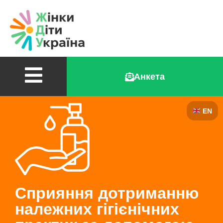
Анкета
EN
Сприяння дотриманню
належних гігієнічних