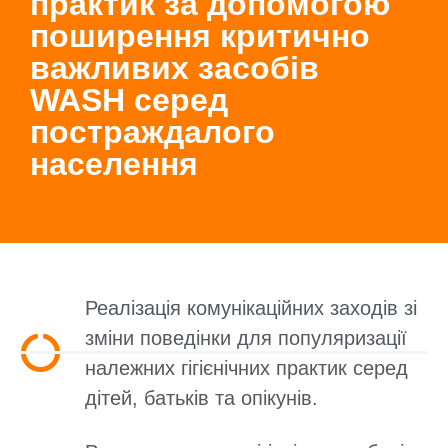
практик за допомогою
поширення критично
важливих засобів
WASH серед
постраждалого
населення
Реалізація комунікаційних заходів зі
зміни поведінки для популяризації
належних гігієнічних практик серед
дітей, батьків та опікунів.