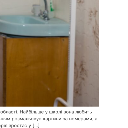
 області. Найбільше у школі вона любить
енням розмальовує картини за номерами, а
рія зростає у […]