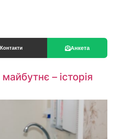
Анкета
Контакти
 майбутнє – історія