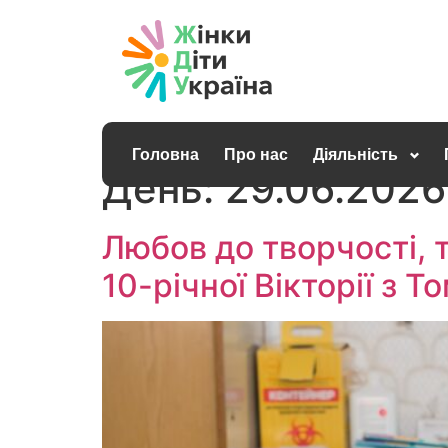
Головна
Про нас
Діяльність
День:
29.06.2026
Любов до творчості, т
10-річної Вікторії з Т