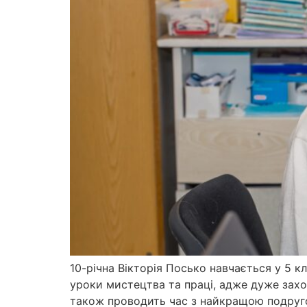
10-річна Вікторія Посько навчається у 5 к
уроки мистецтва та праці, адже дуже захо
також проводить час з найкращою подругою