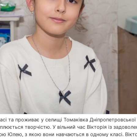
ласі та проживає у селищі Томаківка Дніпропетровської
плюється творчістю. У вільний час Вікторія із задовол
 Юлею, з якою вони навчаються в одному класі. Вікто